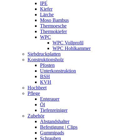
IPE
Kiefer
Lärche
Moso Bambus
Thermoesche
Thermokiefer
WPC
WPC Vollprofil
WPC Hohlkammer
Siebdruckplatten
Konstruktionsholz
Pfosten
Unterkonstruktion
BSH
KVH
Hochbeet
Pflege
Entgrauer
Öl
Tiefenreiniger
Zubehör
Abstandshalter
Befestigung | Clips
Gummipads
Schrauben