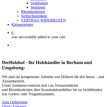
Senkbohrer
Stelzlager
Rhombusleisten
Sichtschutzzäune
VERTRAG WIDERRUFEN
Kleinanzeigen
0
was successfully added to your cart.
facebook
instagram
whatsapp
email
DerHolzhof · Ihr Holzhändler in Bochum und
Umgebung:
Wir sind ein kompetenter Anbieter von Hölzern für den Innen – und
Aussenbereich.
Unser Sortiment erstreckt sich von Terrassendielen
und Rhombusleisten über Konstruktionshölzer bis zu Sichtblenden
wie Garten- oder Vorgartenzäunen.
Zum Onlineshop
Direkt Anfragen