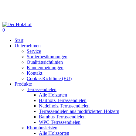
Skip
to
main
content
0
Menu
Start
Unternehmen
Service
Sortierbestimmungen
Qualitätsrichtlinien
Kundenmeinungen
Kontakt
Cookie-Richtlinie (EU)
Produkte
Terrassendielen
Alle Holzarten
Hartholz Terrassendielen
Nadelholz Terrassendielen
Terrassendielen aus modifizierten Hölzern
Bambus Terrassendielen
WPC Terrassendielen
Rhombusleisten
Alle Holzsorten