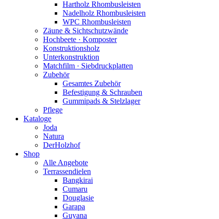
Hartholz Rhombusleisten
Nadelholz Rhombusleisten
WPC Rhombusleisten
Zäune & Sichtschutzwände
Hochbeete · Komposter
Konstruktionsholz
Unterkonstruktion
Matchfilm · Siebdruckplatten
Zubehör
Gesamtes Zubehör
Befestigung & Schrauben
Gummipads & Stelzlager
Pflege
Kataloge
Joda
Natura
DerHolzhof
Shop
Alle Angebote
Terrassendielen
Bangkirai
Cumaru
Douglasie
Garapa
Guyana