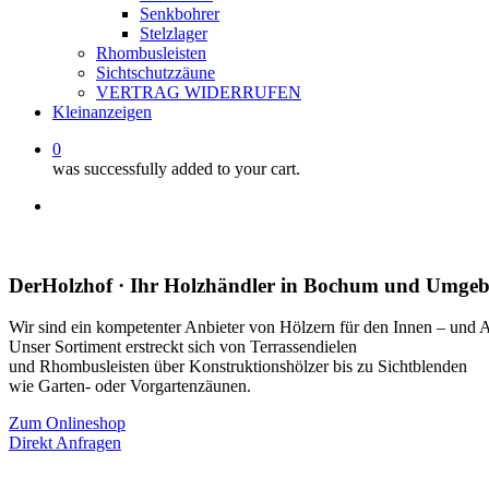
Senkbohrer
Stelzlager
Rhombusleisten
Sichtschutzzäune
VERTRAG WIDERRUFEN
Kleinanzeigen
0
was successfully added to your cart.
facebook
instagram
whatsapp
email
DerHolzhof · Ihr Holzhändler in Bochum und Umge
Wir sind ein kompetenter Anbieter von Hölzern für den Innen – und 
Unser Sortiment erstreckt sich von Terrassendielen
und Rhombusleisten über Konstruktionshölzer bis zu Sichtblenden
wie Garten- oder Vorgartenzäunen.
Zum Onlineshop
Direkt Anfragen