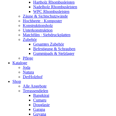
Hartholz Rhombusleisten
Nadelholz Rhombusleisten
WPC Rhombusleisten
Zäune & Sichtschutzwände
Hochbeete · Komposter
Konstruktionsholz
Unterkonstruktion
Matchfilm · Siebdruckplatten
Zubehör
Gesamtes Zubehör
Befestigung & Schrauben
Gummipads & Stelzlager
Pflege
Kataloge
Joda
Natura
DerHolzhof
Shop
Alle Angebote
Terrassendielen
Bangkirai
Cumaru
Douglasie
Garapa
Guyana