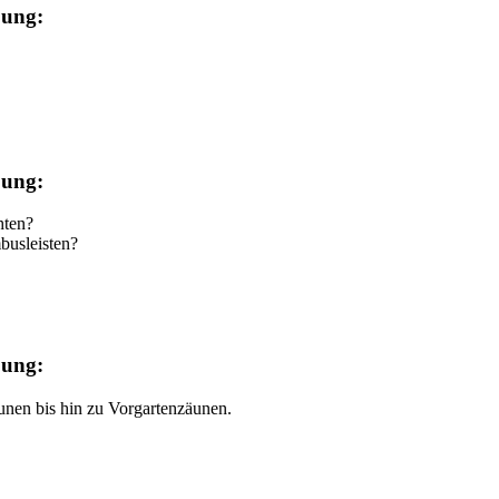
bung:
bung:
hten?
busleisten?
bung:
unen bis hin zu Vorgartenzäunen.