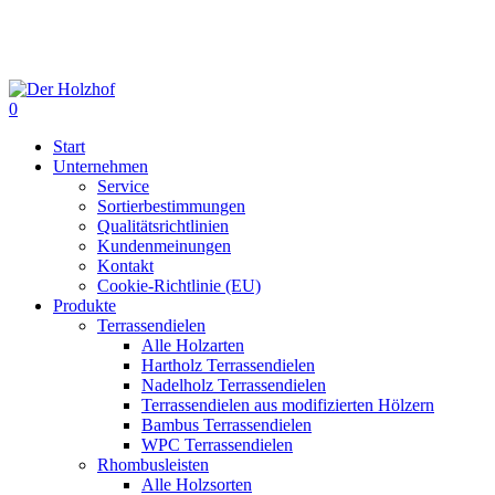
Skip
to
main
content
0
Menu
Start
Unternehmen
Service
Sortierbestimmungen
Qualitätsrichtlinien
Kundenmeinungen
Kontakt
Cookie-Richtlinie (EU)
Produkte
Terrassendielen
Alle Holzarten
Hartholz Terrassendielen
Nadelholz Terrassendielen
Terrassendielen aus modifizierten Hölzern
Bambus Terrassendielen
WPC Terrassendielen
Rhombusleisten
Alle Holzsorten