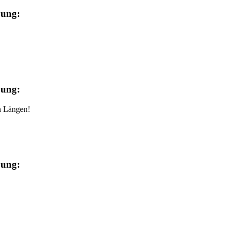
bung:
bung:
n Längen!
bung: