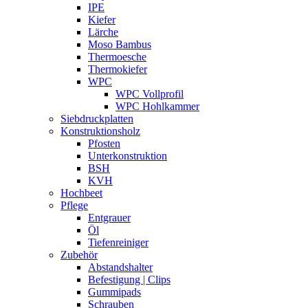
IPE
Kiefer
Lärche
Moso Bambus
Thermoesche
Thermokiefer
WPC
WPC Vollprofil
WPC Hohlkammer
Siebdruckplatten
Konstruktionsholz
Pfosten
Unterkonstruktion
BSH
KVH
Hochbeet
Pflege
Entgrauer
Öl
Tiefenreiniger
Zubehör
Abstandshalter
Befestigung | Clips
Gummipads
Schrauben