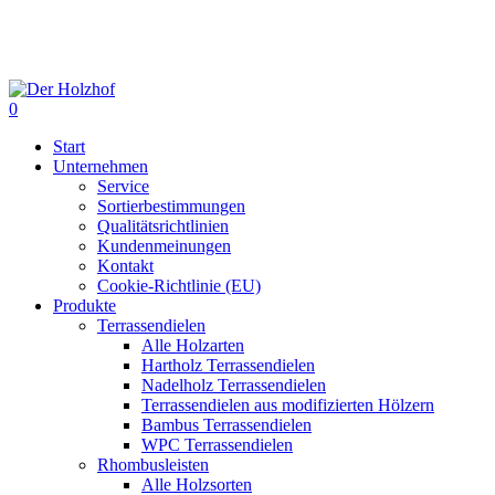
Skip
to
main
content
0
Menu
Start
Unternehmen
Service
Sortierbestimmungen
Qualitätsrichtlinien
Kundenmeinungen
Kontakt
Cookie-Richtlinie (EU)
Produkte
Terrassendielen
Alle Holzarten
Hartholz Terrassendielen
Nadelholz Terrassendielen
Terrassendielen aus modifizierten Hölzern
Bambus Terrassendielen
WPC Terrassendielen
Rhombusleisten
Alle Holzsorten