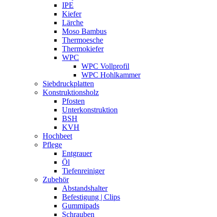
IPE
Kiefer
Lärche
Moso Bambus
Thermoesche
Thermokiefer
WPC
WPC Vollprofil
WPC Hohlkammer
Siebdruckplatten
Konstruktionsholz
Pfosten
Unterkonstruktion
BSH
KVH
Hochbeet
Pflege
Entgrauer
Öl
Tiefenreiniger
Zubehör
Abstandshalter
Befestigung | Clips
Gummipads
Schrauben