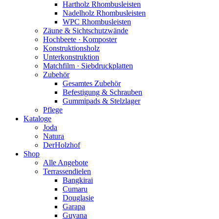
Hartholz Rhombusleisten
Nadelholz Rhombusleisten
WPC Rhombusleisten
Zäune & Sichtschutzwände
Hochbeete · Komposter
Konstruktionsholz
Unterkonstruktion
Matchfilm · Siebdruckplatten
Zubehör
Gesamtes Zubehör
Befestigung & Schrauben
Gummipads & Stelzlager
Pflege
Kataloge
Joda
Natura
DerHolzhof
Shop
Alle Angebote
Terrassendielen
Bangkirai
Cumaru
Douglasie
Garapa
Guyana