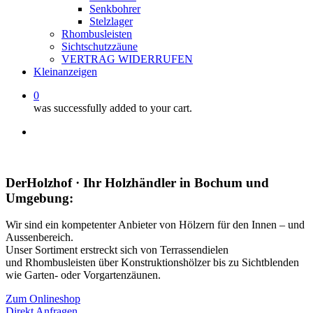
Senkbohrer
Stelzlager
Rhombusleisten
Sichtschutzzäune
VERTRAG WIDERRUFEN
Kleinanzeigen
0
was successfully added to your cart.
facebook
instagram
whatsapp
email
DerHolzhof · Ihr Holzhändler in Bochum und
Umgebung:
Wir sind ein kompetenter Anbieter von Hölzern für den Innen – und
Aussenbereich.
Unser Sortiment erstreckt sich von Terrassendielen
und Rhombusleisten über Konstruktionshölzer bis zu Sichtblenden
wie Garten- oder Vorgartenzäunen.
Zum Onlineshop
Direkt Anfragen