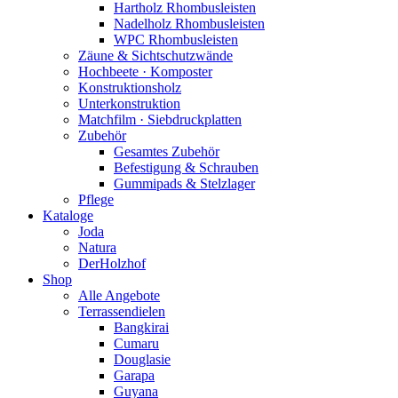
Hartholz Rhombusleisten
Nadelholz Rhombusleisten
WPC Rhombusleisten
Zäune & Sichtschutzwände
Hochbeete · Komposter
Konstruktionsholz
Unterkonstruktion
Matchfilm · Siebdruckplatten
Zubehör
Gesamtes Zubehör
Befestigung & Schrauben
Gummipads & Stelzlager
Pflege
Kataloge
Joda
Natura
DerHolzhof
Shop
Alle Angebote
Terrassendielen
Bangkirai
Cumaru
Douglasie
Garapa
Guyana