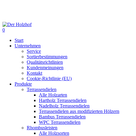
Skip
to
main
content
0
Menu
Start
Unternehmen
Service
Sortierbestimmungen
Qualitätsrichtlinien
Kundenmeinungen
Kontakt
Cookie-Richtlinie (EU)
Produkte
Terrassendielen
Alle Holzarten
Hartholz Terrassendielen
Nadelholz Terrassendielen
Terrassendielen aus modifizierten Hölzern
Bambus Terrassendielen
WPC Terrassendielen
Rhombusleisten
Alle Holzsorten