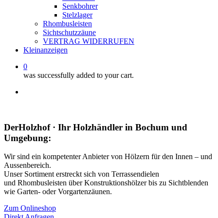
Senkbohrer
Stelzlager
Rhombusleisten
Sichtschutzzäune
VERTRAG WIDERRUFEN
Kleinanzeigen
0
was successfully added to your cart.
facebook
instagram
whatsapp
email
DerHolzhof · Ihr Holzhändler in Bochum und
Umgebung:
Wir sind ein kompetenter Anbieter von Hölzern für den Innen – und
Aussenbereich.
Unser Sortiment erstreckt sich von Terrassendielen
und Rhombusleisten über Konstruktionshölzer bis zu Sichtblenden
wie Garten- oder Vorgartenzäunen.
Zum Onlineshop
Direkt Anfragen