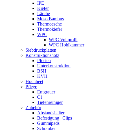
IPE
Kiefer
Lärche
Moso Bambus
Thermoesche
Thermokiefer
WPC
WPC Vollprofil
WPC Hohlkammer
Siebdruckplatten
Konstruktionsholz
Pfosten
Unterkonstruktion
BSH
KVH
Hochbeet
Pflege
Entgrauer
Öl
Tiefenreiniger
Zubehör
Abstandshalter
Befestigung | Clips
Gummipads
Schrauben