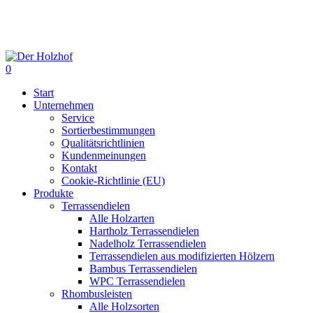
Skip
to
main
content
0
Menu
Start
Unternehmen
Service
Sortierbestimmungen
Qualitätsrichtlinien
Kundenmeinungen
Kontakt
Cookie-Richtlinie (EU)
Produkte
Terrassendielen
Alle Holzarten
Hartholz Terrassendielen
Nadelholz Terrassendielen
Terrassendielen aus modifizierten Hölzern
Bambus Terrassendielen
WPC Terrassendielen
Rhombusleisten
Alle Holzsorten