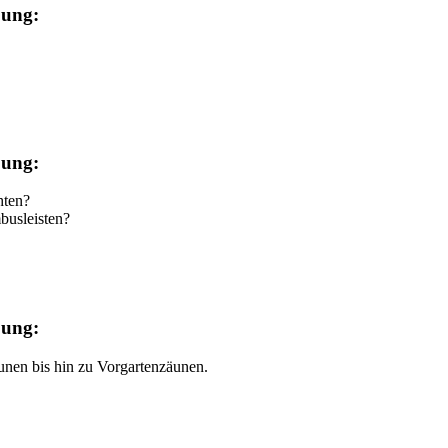
bung:
bung:
hten?
busleisten?
bung:
unen bis hin zu Vorgartenzäunen.