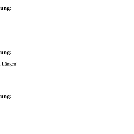
bung:
bung:
n Längen!
bung: