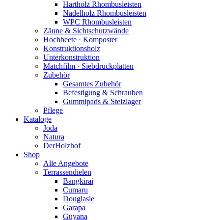
Hartholz Rhombusleisten
Nadelholz Rhombusleisten
WPC Rhombusleisten
Zäune & Sichtschutzwände
Hochbeete · Komposter
Konstruktionsholz
Unterkonstruktion
Matchfilm · Siebdruckplatten
Zubehör
Gesamtes Zubehör
Befestigung & Schrauben
Gummipads & Stelzlager
Pflege
Kataloge
Joda
Natura
DerHolzhof
Shop
Alle Angebote
Terrassendielen
Bangkirai
Cumaru
Douglasie
Garapa
Guyana