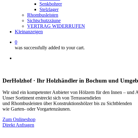
Senkbohrer
Stelzlager
Rhombusleisten
Sichtschutzzäune
VERTRAG WIDERRUFEN
Kleinanzeigen
0
was successfully added to your cart.
facebook
instagram
whatsapp
email
DerHolzhof · Ihr Holzhändler in Bochum und Umge
Wir sind ein kompetenter Anbieter von Hölzern für den Innen – und 
Unser Sortiment erstreckt sich von Terrassendielen
und Rhombusleisten über Konstruktionshölzer bis zu Sichtblenden
wie Garten- oder Vorgartenzäunen.
Zum Onlineshop
Direkt Anfragen