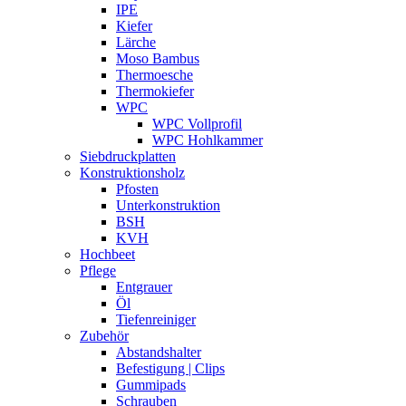
IPE
Kiefer
Lärche
Moso Bambus
Thermoesche
Thermokiefer
WPC
WPC Vollprofil
WPC Hohlkammer
Siebdruckplatten
Konstruktionsholz
Pfosten
Unterkonstruktion
BSH
KVH
Hochbeet
Pflege
Entgrauer
Öl
Tiefenreiniger
Zubehör
Abstandshalter
Befestigung | Clips
Gummipads
Schrauben