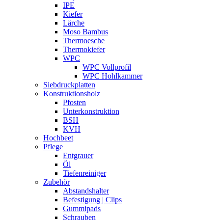
IPE
Kiefer
Lärche
Moso Bambus
Thermoesche
Thermokiefer
WPC
WPC Vollprofil
WPC Hohlkammer
Siebdruckplatten
Konstruktionsholz
Pfosten
Unterkonstruktion
BSH
KVH
Hochbeet
Pflege
Entgrauer
Öl
Tiefenreiniger
Zubehör
Abstandshalter
Befestigung | Clips
Gummipads
Schrauben