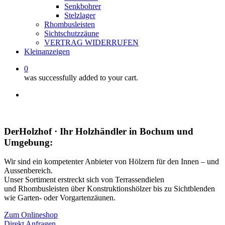
Senkbohrer
Stelzlager
Rhombusleisten
Sichtschutzzäune
VERTRAG WIDERRUFEN
Kleinanzeigen
0
was successfully added to your cart.
facebook
instagram
whatsapp
email
DerHolzhof · Ihr Holzhändler in Bochum und
Umgebung:
Wir sind ein kompetenter Anbieter von Hölzern für den Innen – und
Aussenbereich.
Unser Sortiment erstreckt sich von Terrassendielen
und Rhombusleisten über Konstruktionshölzer bis zu Sichtblenden
wie Garten- oder Vorgartenzäunen.
Zum Onlineshop
Direkt Anfragen