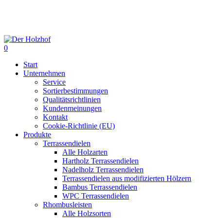
Skip
to
main
content
0
Menu
Start
Unternehmen
Service
Sortierbestimmungen
Qualitätsrichtlinien
Kundenmeinungen
Kontakt
Cookie-Richtlinie (EU)
Produkte
Terrassendielen
Alle Holzarten
Hartholz Terrassendielen
Nadelholz Terrassendielen
Terrassendielen aus modifizierten Hölzern
Bambus Terrassendielen
WPC Terrassendielen
Rhombusleisten
Alle Holzsorten