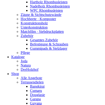
Hartholz Rhombusleisten
Nadelholz Rhombusleisten
WPC Rhombusleisten
Zäune & Sichtschutzwände
Hochbeete · Komposter
Konstruktionsholz
Unterkonstruktion
Matchfilm · Siebdruckplatten
Zubehör
Gesamtes Zubehör
Befestigung & Schrauben
Gummipads & Stelzlager
Pflege
Kataloge
Joda
Natura
DerHolzhof
Shop
Alle Angebote
Terrassendielen
Bangkirai
Cumaru
Douglasie
Garapa
Guyana