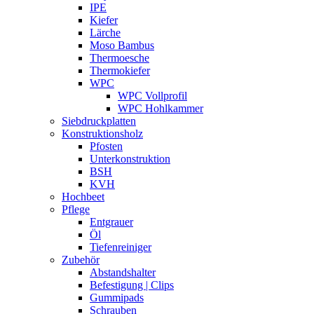
IPE
Kiefer
Lärche
Moso Bambus
Thermoesche
Thermokiefer
WPC
WPC Vollprofil
WPC Hohlkammer
Siebdruckplatten
Konstruktionsholz
Pfosten
Unterkonstruktion
BSH
KVH
Hochbeet
Pflege
Entgrauer
Öl
Tiefenreiniger
Zubehör
Abstandshalter
Befestigung | Clips
Gummipads
Schrauben