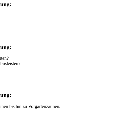
bung:
bung:
hten?
busleisten?
bung:
unen bis hin zu Vorgartenzäunen.