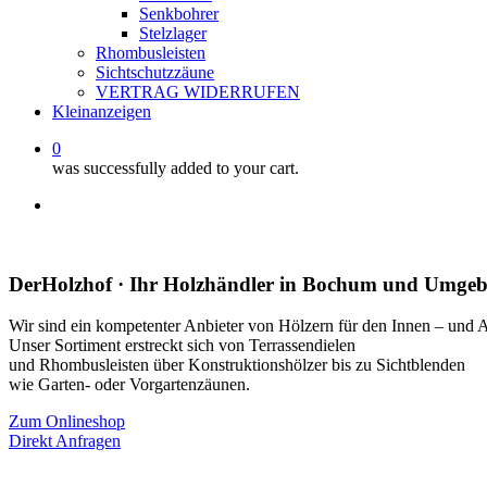
Senkbohrer
Stelzlager
Rhombusleisten
Sichtschutzzäune
VERTRAG WIDERRUFEN
Kleinanzeigen
0
was successfully added to your cart.
facebook
instagram
whatsapp
email
DerHolzhof · Ihr Holzhändler in Bochum und Umge
Wir sind ein kompetenter Anbieter von Hölzern für den Innen – und 
Unser Sortiment erstreckt sich von Terrassendielen
und Rhombusleisten über Konstruktionshölzer bis zu Sichtblenden
wie Garten- oder Vorgartenzäunen.
Zum Onlineshop
Direkt Anfragen