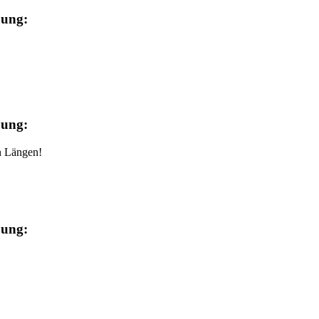
bung:
bung:
n Längen!
bung: