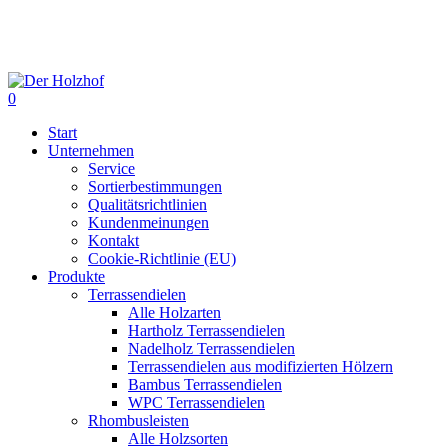
Skip
to
main
content
0
Menu
Start
Unternehmen
Service
Sortierbestimmungen
Qualitätsrichtlinien
Kundenmeinungen
Kontakt
Cookie-Richtlinie (EU)
Produkte
Terrassendielen
Alle Holzarten
Hartholz Terrassendielen
Nadelholz Terrassendielen
Terrassendielen aus modifizierten Hölzern
Bambus Terrassendielen
WPC Terrassendielen
Rhombusleisten
Alle Holzsorten