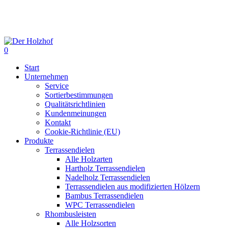
Skip
to
main
content
0
Menu
Start
Unternehmen
Service
Sortierbestimmungen
Qualitätsrichtlinien
Kundenmeinungen
Kontakt
Cookie-Richtlinie (EU)
Produkte
Terrassendielen
Alle Holzarten
Hartholz Terrassendielen
Nadelholz Terrassendielen
Terrassendielen aus modifizierten Hölzern
Bambus Terrassendielen
WPC Terrassendielen
Rhombusleisten
Alle Holzsorten