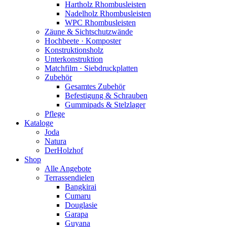
Hartholz Rhombusleisten
Nadelholz Rhombusleisten
WPC Rhombusleisten
Zäune & Sichtschutzwände
Hochbeete · Komposter
Konstruktionsholz
Unterkonstruktion
Matchfilm · Siebdruckplatten
Zubehör
Gesamtes Zubehör
Befestigung & Schrauben
Gummipads & Stelzlager
Pflege
Kataloge
Joda
Natura
DerHolzhof
Shop
Alle Angebote
Terrassendielen
Bangkirai
Cumaru
Douglasie
Garapa
Guyana