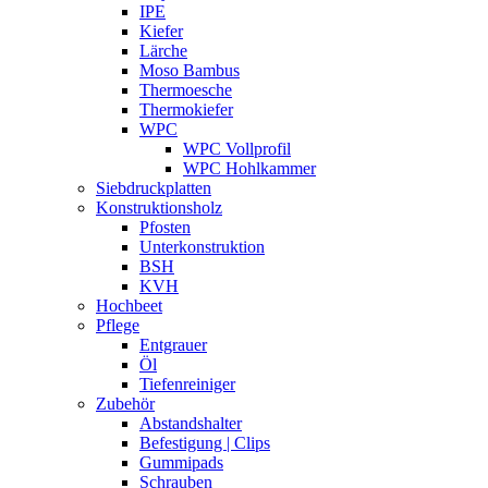
IPE
Kiefer
Lärche
Moso Bambus
Thermoesche
Thermokiefer
WPC
WPC Vollprofil
WPC Hohlkammer
Siebdruckplatten
Konstruktionsholz
Pfosten
Unterkonstruktion
BSH
KVH
Hochbeet
Pflege
Entgrauer
Öl
Tiefenreiniger
Zubehör
Abstandshalter
Befestigung | Clips
Gummipads
Schrauben