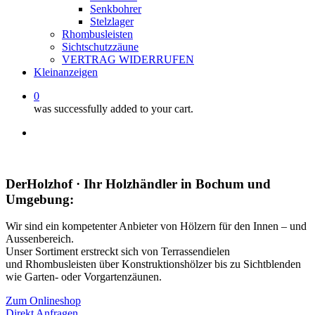
Senkbohrer
Stelzlager
Rhombusleisten
Sichtschutzzäune
VERTRAG WIDERRUFEN
Kleinanzeigen
0
was successfully added to your cart.
facebook
instagram
whatsapp
email
DerHolzhof · Ihr Holzhändler in Bochum und
Umgebung:
Wir sind ein kompetenter Anbieter von Hölzern für den Innen – und
Aussenbereich.
Unser Sortiment erstreckt sich von Terrassendielen
und Rhombusleisten über Konstruktionshölzer bis zu Sichtblenden
wie Garten- oder Vorgartenzäunen.
Zum Onlineshop
Direkt Anfragen