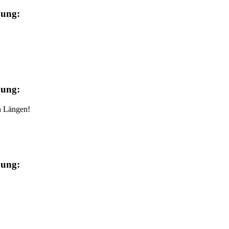
bung:
bung:
n Längen!
bung: