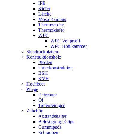
IPE
Kiefer
Lärche
Moso Bambus
Thermoesche
Thermokiefer
WPC
WPC Vollprofil
WPC Hohlkammer
Siebdruckplatten
Konstruktionsholz
Pfosten
Unterkonstruktion
BSH
KVH
Hochbeet
Pflege
Entgrauer
Öl
Tiefenreiniger
Zubehör
Abstandshalter
Befestigung | Clips
Gummipads
Schrauben