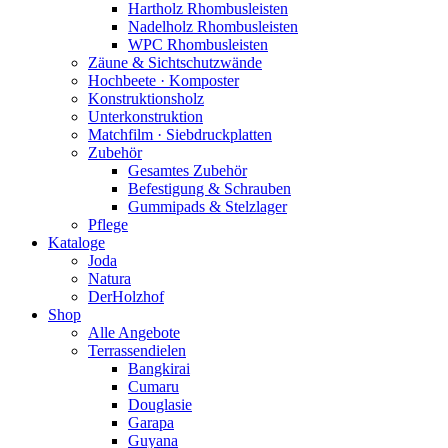
Hartholz Rhombusleisten
Nadelholz Rhombusleisten
WPC Rhombusleisten
Zäune & Sichtschutzwände
Hochbeete · Komposter
Konstruktionsholz
Unterkonstruktion
Matchfilm · Siebdruckplatten
Zubehör
Gesamtes Zubehör
Befestigung & Schrauben
Gummipads & Stelzlager
Pflege
Kataloge
Joda
Natura
DerHolzhof
Shop
Alle Angebote
Terrassendielen
Bangkirai
Cumaru
Douglasie
Garapa
Guyana