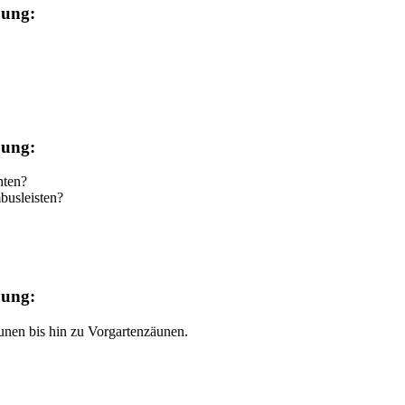
bung:
bung:
hten?
busleisten?
bung:
unen bis hin zu Vorgartenzäunen.