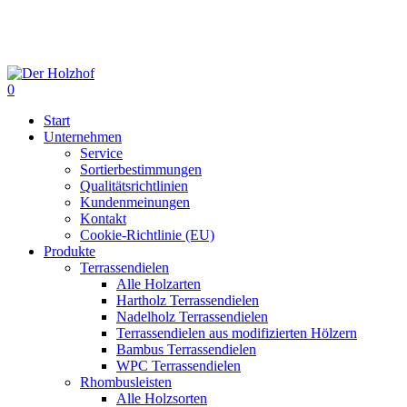
Skip
to
main
content
0
Menu
Start
Unternehmen
Service
Sortierbestimmungen
Qualitätsrichtlinien
Kundenmeinungen
Kontakt
Cookie-Richtlinie (EU)
Produkte
Terrassendielen
Alle Holzarten
Hartholz Terrassendielen
Nadelholz Terrassendielen
Terrassendielen aus modifizierten Hölzern
Bambus Terrassendielen
WPC Terrassendielen
Rhombusleisten
Alle Holzsorten