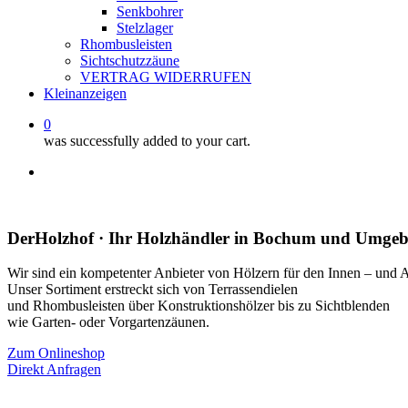
Senkbohrer
Stelzlager
Rhombusleisten
Sichtschutzzäune
VERTRAG WIDERRUFEN
Kleinanzeigen
0
was successfully added to your cart.
facebook
instagram
whatsapp
email
DerHolzhof · Ihr Holzhändler in Bochum und Umge
Wir sind ein kompetenter Anbieter von Hölzern für den Innen – und 
Unser Sortiment erstreckt sich von Terrassendielen
und Rhombusleisten über Konstruktionshölzer bis zu Sichtblenden
wie Garten- oder Vorgartenzäunen.
Zum Onlineshop
Direkt Anfragen