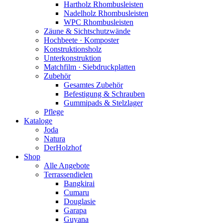
Hartholz Rhombusleisten
Nadelholz Rhombusleisten
WPC Rhombusleisten
Zäune & Sichtschutzwände
Hochbeete · Komposter
Konstruktionsholz
Unterkonstruktion
Matchfilm · Siebdruckplatten
Zubehör
Gesamtes Zubehör
Befestigung & Schrauben
Gummipads & Stelzlager
Pflege
Kataloge
Joda
Natura
DerHolzhof
Shop
Alle Angebote
Terrassendielen
Bangkirai
Cumaru
Douglasie
Garapa
Guyana