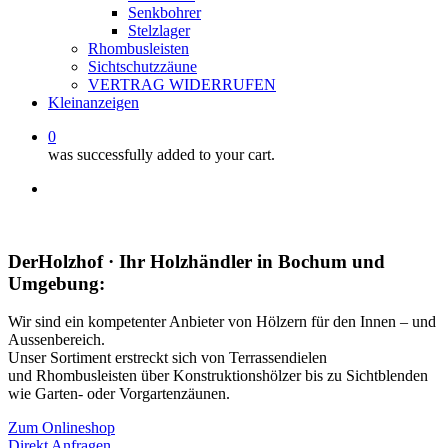
Senkbohrer
Stelzlager
Rhombusleisten
Sichtschutzzäune
VERTRAG WIDERRUFEN
Kleinanzeigen
0
was successfully added to your cart.
facebook
instagram
whatsapp
email
DerHolzhof · Ihr Holzhändler in Bochum und
Umgebung:
Wir sind ein kompetenter Anbieter von Hölzern für den Innen – und
Aussenbereich.
Unser Sortiment erstreckt sich von Terrassendielen
und Rhombusleisten über Konstruktionshölzer bis zu Sichtblenden
wie Garten- oder Vorgartenzäunen.
Zum Onlineshop
Direkt Anfragen