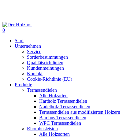
Skip
to
main
content
0
Menu
Start
Unternehmen
Service
Sortierbestimmungen
Qualitätsrichtlinien
Kundenmeinungen
Kontakt
Cookie-Richtlinie (EU)
Produkte
Terrassendielen
Alle Holzarten
Hartholz Terrassendielen
Nadelholz Terrassendielen
Terrassendielen aus modifizierten Hölzern
Bambus Terrassendielen
WPC Terrassendielen
Rhombusleisten
Alle Holzsorten