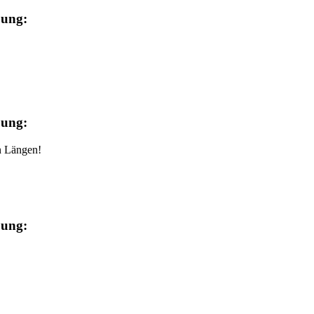
bung:
bung:
n Längen!
bung: