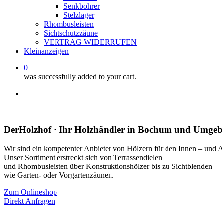
Senkbohrer
Stelzlager
Rhombusleisten
Sichtschutzzäune
VERTRAG WIDERRUFEN
Kleinanzeigen
0
was successfully added to your cart.
facebook
instagram
whatsapp
email
DerHolzhof · Ihr Holzhändler in Bochum und Umge
Wir sind ein kompetenter Anbieter von Hölzern für den Innen – und 
Unser Sortiment erstreckt sich von Terrassendielen
und Rhombusleisten über Konstruktionshölzer bis zu Sichtblenden
wie Garten- oder Vorgartenzäunen.
Zum Onlineshop
Direkt Anfragen