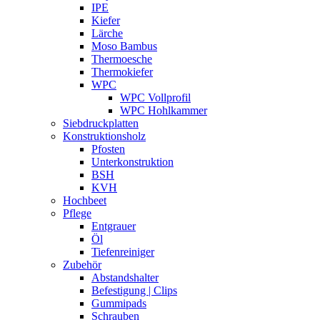
IPE
Kiefer
Lärche
Moso Bambus
Thermoesche
Thermokiefer
WPC
WPC Vollprofil
WPC Hohlkammer
Siebdruckplatten
Konstruktionsholz
Pfosten
Unterkonstruktion
BSH
KVH
Hochbeet
Pflege
Entgrauer
Öl
Tiefenreiniger
Zubehör
Abstandshalter
Befestigung | Clips
Gummipads
Schrauben