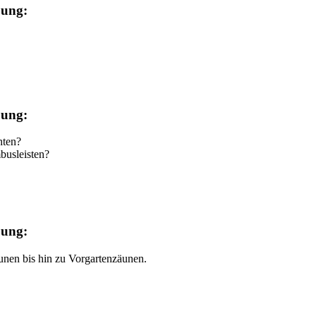
bung:
bung:
hten?
busleisten?
bung:
unen bis hin zu Vorgartenzäunen.