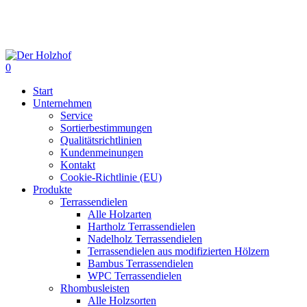
Skip
to
main
content
0
Menu
Start
Unternehmen
Service
Sortierbestimmungen
Qualitätsrichtlinien
Kundenmeinungen
Kontakt
Cookie-Richtlinie (EU)
Produkte
Terrassendielen
Alle Holzarten
Hartholz Terrassendielen
Nadelholz Terrassendielen
Terrassendielen aus modifizierten Hölzern
Bambus Terrassendielen
WPC Terrassendielen
Rhombusleisten
Alle Holzsorten