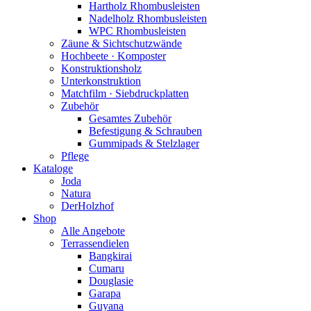
Hartholz Rhombusleisten
Nadelholz Rhombusleisten
WPC Rhombusleisten
Zäune & Sichtschutzwände
Hochbeete · Komposter
Konstruktionsholz
Unterkonstruktion
Matchfilm · Siebdruckplatten
Zubehör
Gesamtes Zubehör
Befestigung & Schrauben
Gummipads & Stelzlager
Pflege
Kataloge
Joda
Natura
DerHolzhof
Shop
Alle Angebote
Terrassendielen
Bangkirai
Cumaru
Douglasie
Garapa
Guyana