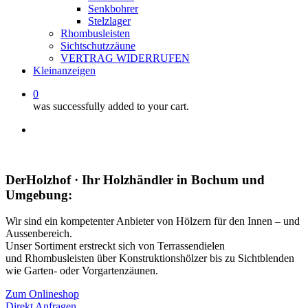
Senkbohrer
Stelzlager
Rhombusleisten
Sichtschutzzäune
VERTRAG WIDERRUFEN
Kleinanzeigen
0
was successfully added to your cart.
facebook
instagram
whatsapp
email
DerHolzhof · Ihr Holzhändler in Bochum und
Umgebung:
Wir sind ein kompetenter Anbieter von Hölzern für den Innen – und
Aussenbereich.
Unser Sortiment erstreckt sich von Terrassendielen
und Rhombusleisten über Konstruktionshölzer bis zu Sichtblenden
wie Garten- oder Vorgartenzäunen.
Zum Onlineshop
Direkt Anfragen