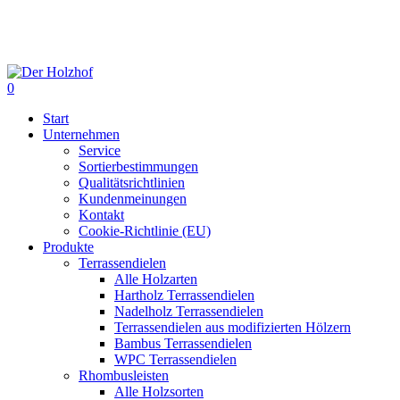
Skip
to
main
content
0
Menu
Start
Unternehmen
Service
Sortierbestimmungen
Qualitätsrichtlinien
Kundenmeinungen
Kontakt
Cookie-Richtlinie (EU)
Produkte
Terrassendielen
Alle Holzarten
Hartholz Terrassendielen
Nadelholz Terrassendielen
Terrassendielen aus modifizierten Hölzern
Bambus Terrassendielen
WPC Terrassendielen
Rhombusleisten
Alle Holzsorten