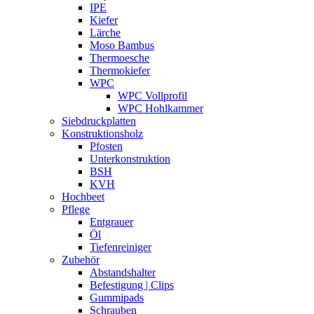
IPE
Kiefer
Lärche
Moso Bambus
Thermoesche
Thermokiefer
WPC
WPC Vollprofil
WPC Hohlkammer
Siebdruckplatten
Konstruktionsholz
Pfosten
Unterkonstruktion
BSH
KVH
Hochbeet
Pflege
Entgrauer
Öl
Tiefenreiniger
Zubehör
Abstandshalter
Befestigung | Clips
Gummipads
Schrauben