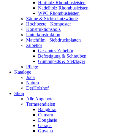
Hartholz Rhombusleisten
Nadelholz Rhombusleisten
WPC Rhombusleisten
Zäune & Sichtschutzwände
Hochbeete · Komposter
Konstruktionsholz
Unterkonstruktion
Matchfilm · Siebdruckplatten
Zubehör
Gesamtes Zubehör
Befestigung & Schrauben
Gummipads & Stelzlager
Pflege
Kataloge
Joda
Natura
DerHolzhof
Shop
Alle Angebote
Terrassendielen
Bangkirai
Cumaru
Douglasie
Garapa
Guyana