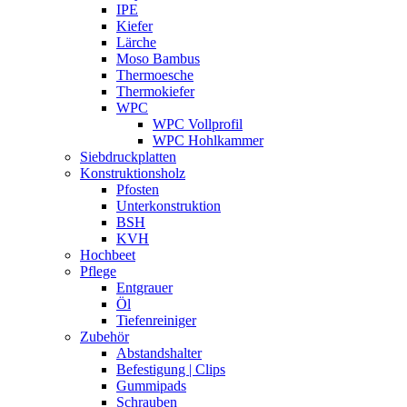
IPE
Kiefer
Lärche
Moso Bambus
Thermoesche
Thermokiefer
WPC
WPC Vollprofil
WPC Hohlkammer
Siebdruckplatten
Konstruktionsholz
Pfosten
Unterkonstruktion
BSH
KVH
Hochbeet
Pflege
Entgrauer
Öl
Tiefenreiniger
Zubehör
Abstandshalter
Befestigung | Clips
Gummipads
Schrauben