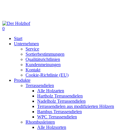
Skip
to
main
content
0
Menu
Start
Unternehmen
Service
Sortierbestimmungen
Qualitätsrichtlinien
Kundenmeinungen
Kontakt
Cookie-Richtlinie (EU)
Produkte
Terrassendielen
Alle Holzarten
Hartholz Terrassendielen
Nadelholz Terrassendielen
Terrassendielen aus modifizierten Hölzern
Bambus Terrassendielen
WPC Terrassendielen
Rhombusleisten
Alle Holzsorten