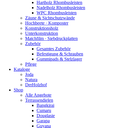
Hartholz Rhombusleisten
Nadelholz Rhombusleisten
WPC Rhombusleisten
Zäune & Sichtschutzwände
Hochbeete · Komposter
Konstruktionsholz
Unterkonstruktion
Matchfilm · Siebdruckplatten
Zubehör
Gesamtes Zubehör
Befestigung & Schrauben
Gummipads & Stelzlager
Pflege
Kataloge
Joda
Natura
DerHolzhof
Shop
Alle Angebote
Terrassendielen
Bangkirai
Cumaru
Douglasie
Garapa
Guyana