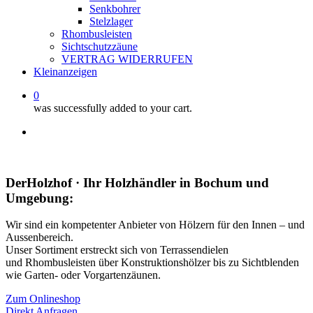
Senkbohrer
Stelzlager
Rhombusleisten
Sichtschutzzäune
VERTRAG WIDERRUFEN
Kleinanzeigen
0
was successfully added to your cart.
facebook
instagram
whatsapp
email
DerHolzhof · Ihr Holzhändler in Bochum und
Umgebung:
Wir sind ein kompetenter Anbieter von Hölzern für den Innen – und
Aussenbereich.
Unser Sortiment erstreckt sich von Terrassendielen
und Rhombusleisten über Konstruktionshölzer bis zu Sichtblenden
wie Garten- oder Vorgartenzäunen.
Zum Onlineshop
Direkt Anfragen