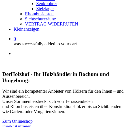
Senkbohrer
Stelzlager
Rhombusleisten
Sichtschutzzäune
VERTRAG WIDERRUFEN
Kleinanzeigen
0
was successfully added to your cart.
facebook
instagram
whatsapp
email
DerHolzhof · Ihr Holzhändler in Bochum und
Umgebung:
Wir sind ein kompetenter Anbieter von Hölzern für den Innen – und
Aussenbereich.
Unser Sortiment erstreckt sich von Terrassendielen
und Rhombusleisten über Konstruktionshölzer bis zu Sichtblenden
wie Garten- oder Vorgartenzäunen.
Zum Onlineshop
Direkt Anfragen