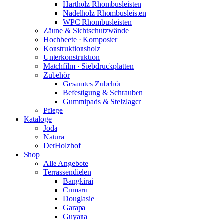
Hartholz Rhombusleisten
Nadelholz Rhombusleisten
WPC Rhombusleisten
Zäune & Sichtschutzwände
Hochbeete · Komposter
Konstruktionsholz
Unterkonstruktion
Matchfilm · Siebdruckplatten
Zubehör
Gesamtes Zubehör
Befestigung & Schrauben
Gummipads & Stelzlager
Pflege
Kataloge
Joda
Natura
DerHolzhof
Shop
Alle Angebote
Terrassendielen
Bangkirai
Cumaru
Douglasie
Garapa
Guyana