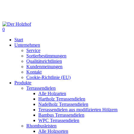
Skip
to
main
content
0
Menu
Start
Unternehmen
Service
Sortierbestimmungen
Qualitätsrichtlinien
Kundenmeinungen
Kontakt
Cookie-Richtlinie (EU)
Produkte
Terrassendielen
Alle Holzarten
Hartholz Terrassendielen
Nadelholz Terrassendielen
Terrassendielen aus modifizierten Hölzern
Bambus Terrassendielen
WPC Terrassendielen
Rhombusleisten
Alle Holzsorten