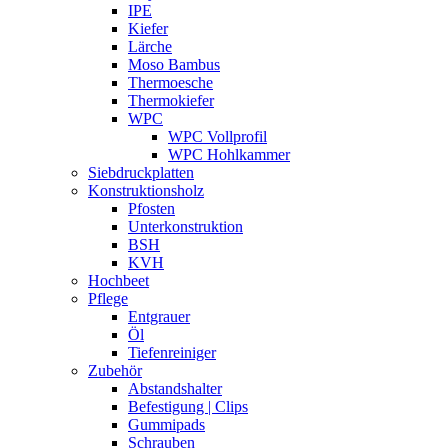
IPE
Kiefer
Lärche
Moso Bambus
Thermoesche
Thermokiefer
WPC
WPC Vollprofil
WPC Hohlkammer
Siebdruckplatten
Konstruktionsholz
Pfosten
Unterkonstruktion
BSH
KVH
Hochbeet
Pflege
Entgrauer
Öl
Tiefenreiniger
Zubehör
Abstandshalter
Befestigung | Clips
Gummipads
Schrauben