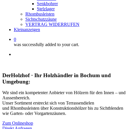
Senkbohrer
Stelzlager
Rhombusleisten
Sichtschutzzäune
VERTRAG WIDERRUFEN
Kleinanzeigen
0
was successfully added to your cart.
facebook
instagram
whatsapp
email
DerHolzhof · Ihr Holzhändler in Bochum und
Umgebung:
Wir sind ein kompetenter Anbieter von Hölzern für den Innen – und
Aussenbereich.
Unser Sortiment erstreckt sich von Terrassendielen
und Rhombusleisten über Konstruktionshölzer bis zu Sichtblenden
wie Garten- oder Vorgartenzäunen.
Zum Onlineshop
Direkt Anfragen