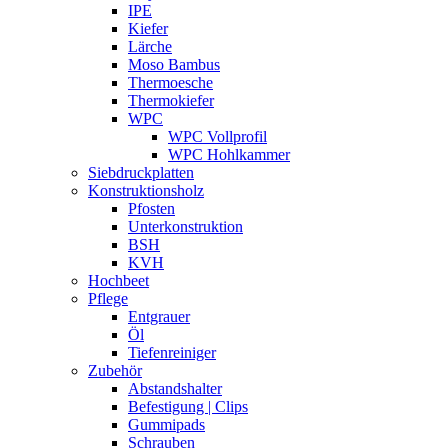
IPE
Kiefer
Lärche
Moso Bambus
Thermoesche
Thermokiefer
WPC
WPC Vollprofil
WPC Hohlkammer
Siebdruckplatten
Konstruktionsholz
Pfosten
Unterkonstruktion
BSH
KVH
Hochbeet
Pflege
Entgrauer
Öl
Tiefenreiniger
Zubehör
Abstandshalter
Befestigung | Clips
Gummipads
Schrauben