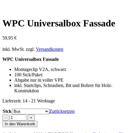
WPC Universalbox Fassade
59,95
€
inkl. MwSt.
zzgl.
Versandkosten
WPC Universalbox Fassade
Montageclip V2A, schwarz
100 Stck/Paket
Abgabe nur in voller VPE
inkl. Startclips, Schrauben, Bit und Bohrer für Holz-
Konstruktion
Lieferzeit:
14 - 21 Werktage
Stck
Zurücksetzen
WPC
Universalbox
In den Warenkorb
Fassade
Menge