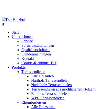
Skip
to
main
content
0
Menu
Start
Unternehmen
Service
Sortierbestimmungen
Qualitätsrichtlinien
Kundenmeinungen
Kontakt
Cookie-Richtlinie (EU)
Produkte
Terrassendielen
Alle Holzarten
Hartholz Terrassendielen
Nadelholz Terrassendielen
Terrassendielen aus modifizierten Hölzern
Bambus Terrassendielen
WPC Terrassendielen
Rhombusleisten
Alle Holzsorten