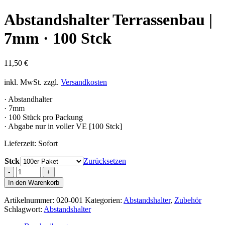
Abstandshalter Terrassenbau |
7mm · 100 Stck
11,50
€
inkl. MwSt.
zzgl.
Versandkosten
· Abstandhalter
· 7mm
· 100 Stück pro Packung
· Abgabe nur in voller VE [100 Stck]
Lieferzeit:
Sofort
Stck
Zurücksetzen
Abstandshalter
Terrassenbau
In den Warenkorb
|
7mm
Artikelnummer:
020-001
Kategorien:
Abstandshalter
,
Zubehör
·
Schlagwort:
Abstandshalter
100
Stck