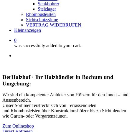
Senkbohrer
Stelzlager
Rhombusleisten
Sichtschutzzäune
VERTRAG WIDERRUFEN
Kleinanzeigen
0
was successfully added to your cart.
facebook
instagram
whatsapp
email
DerHolzhof · Ihr Holzhändler in Bochum und
Umgebung:
Wir sind ein kompetenter Anbieter von Hölzern für den Innen – und
Aussenbereich.
Unser Sortiment erstreckt sich von Terrassendielen
und Rhombusleisten über Konstruktionshölzer bis zu Sichtblenden
wie Garten- oder Vorgartenzäunen.
Zum Onlineshop
Direkt Anfragen