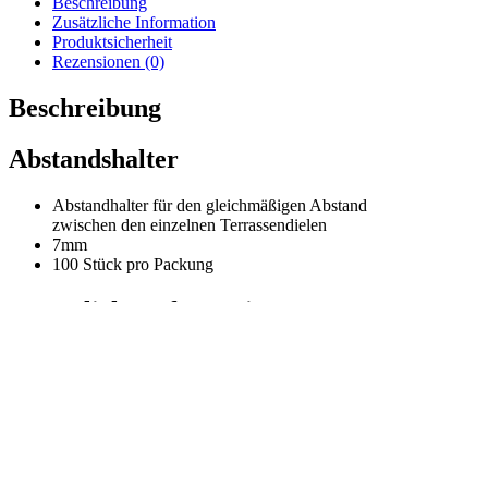
Beschreibung
Menge
Zusätzliche Information
Produktsicherheit
Rezensionen (0)
Beschreibung
Abstandshalter
Abstandhalter für den gleichmäßigen Abstand
zwischen den einzelnen Terrassendielen
7mm
100 Stück pro Packung
Zusätzliche Information
Stck
100er Paket
Es gibt noch keine Rezensionen.
Nur angemeldete Kunden, die dieses Produkt gekauft haben, dürfen