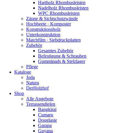
Hartholz Rhombusleisten
Nadelholz Rhombusleisten
WPC Rhombusleisten
Zäune & Sichtschutzwände
Hochbeete · Komposter
Konstruktionsholz
Unterkonstruktion
Matchfilm · Siebdruckplatten
Zubehör
Gesamtes Zubehör
Befestigung & Schrauben
Gummipads & Stelzlager
Pflege
Kataloge
Joda
Natura
DerHolzhof
Shop
Alle Angebote
Terrassendielen
Bangkirai
Cumaru
Douglasie
Garapa
Guyana