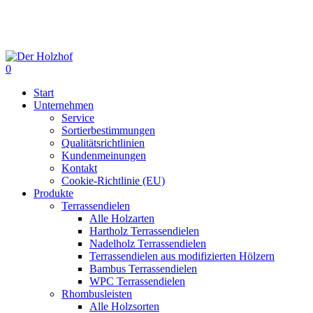
Skip
to
main
content
0
Menu
Start
Unternehmen
Service
Sortierbestimmungen
Qualitätsrichtlinien
Kundenmeinungen
Kontakt
Cookie-Richtlinie (EU)
Produkte
Terrassendielen
Alle Holzarten
Hartholz Terrassendielen
Nadelholz Terrassendielen
Terrassendielen aus modifizierten Hölzern
Bambus Terrassendielen
WPC Terrassendielen
Rhombusleisten
Alle Holzsorten