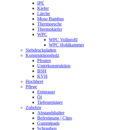
IPE
Kiefer
Lärche
Moso Bambus
Thermoesche
Thermokiefer
WPC
WPC Vollprofil
WPC Hohlkammer
Siebdruckplatten
Konstruktionsholz
Pfosten
Unterkonstruktion
BSH
KVH
Hochbeet
Pflege
Entgrauer
Öl
Tiefenreiniger
Zubehör
Abstandshalter
Befestigung | Clips
Gummipads
Schrauben