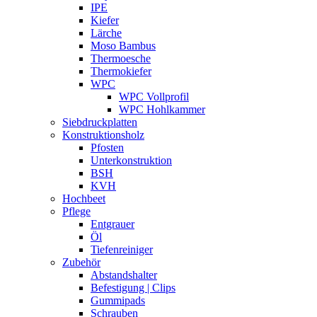
IPE
Kiefer
Lärche
Moso Bambus
Thermoesche
Thermokiefer
WPC
WPC Vollprofil
WPC Hohlkammer
Siebdruckplatten
Konstruktionsholz
Pfosten
Unterkonstruktion
BSH
KVH
Hochbeet
Pflege
Entgrauer
Öl
Tiefenreiniger
Zubehör
Abstandshalter
Befestigung | Clips
Gummipads
Schrauben