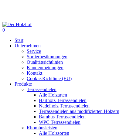
Skip
to
main
content
0
Menu
Start
Unternehmen
Service
Sortierbestimmungen
Qualitätsrichtlinien
Kundenmeinungen
Kontakt
Cookie-Richtlinie (EU)
Produkte
Terrassendielen
Alle Holzarten
Hartholz Terrassendielen
Nadelholz Terrassendielen
Terrassendielen aus modifizierten Hölzern
Bambus Terrassendielen
WPC Terrassendielen
Rhombusleisten
Alle Holzsorten