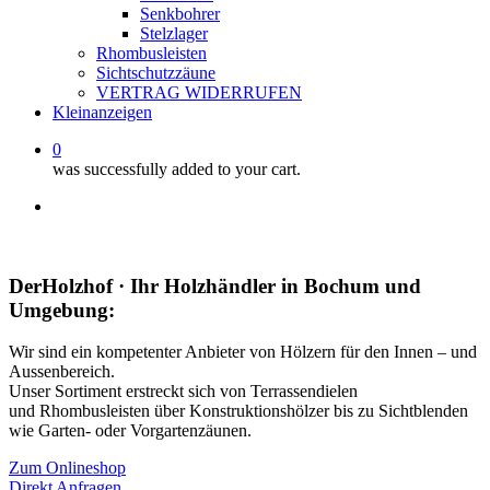
Senkbohrer
Stelzlager
Rhombusleisten
Sichtschutzzäune
VERTRAG WIDERRUFEN
Kleinanzeigen
0
was successfully added to your cart.
facebook
instagram
whatsapp
email
DerHolzhof · Ihr Holzhändler in Bochum und
Umgebung:
Wir sind ein kompetenter Anbieter von Hölzern für den Innen – und
Aussenbereich.
Unser Sortiment erstreckt sich von Terrassendielen
und Rhombusleisten über Konstruktionshölzer bis zu Sichtblenden
wie Garten- oder Vorgartenzäunen.
Zum Onlineshop
Direkt Anfragen