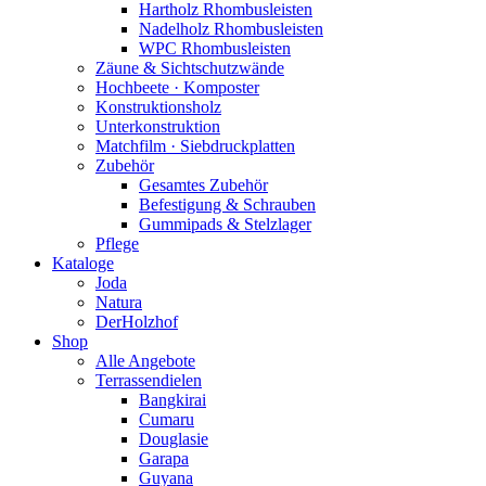
Hartholz Rhombusleisten
Nadelholz Rhombusleisten
WPC Rhombusleisten
Zäune & Sichtschutzwände
Hochbeete · Komposter
Konstruktionsholz
Unterkonstruktion
Matchfilm · Siebdruckplatten
Zubehör
Gesamtes Zubehör
Befestigung & Schrauben
Gummipads & Stelzlager
Pflege
Kataloge
Joda
Natura
DerHolzhof
Shop
Alle Angebote
Terrassendielen
Bangkirai
Cumaru
Douglasie
Garapa
Guyana