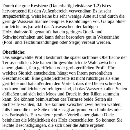
Durch die gute Resistenz (Dauerhaftigkeitsklasse 1-2) ist es
hervorragend für den Außenbereich verwendbar. Es ist sehr
strapazierfähig, weist keine bis sehr wenige Äste auf und durch die
geringe Wasseraufnahme beugt es Rissbildungen vor. Garapa blutet
nur leicht aus (so wird das Auswaschen der farbigen
Holzinhaltsstoffe genannt), hat ein geringes Quell- und
Schwindverhalten und kann daher besonders gut in Wassernähe
(Pool- und Teichumrandungen oder Stege) verbaut werden.
Oberfläche:
Das ausgewählte Profil bestimmt die später sichtbare Oberfläche der
Terrassendielen. Sie haben für gewöhnlich die Wahl zwischen
einem glatten, fein geriffelten oder grob geriffelten Profil. Für
welches Sie sich entscheiden, hängt von Ihrem persönlichen
Geschmack ab. Eine glatte Sichtseite ist nicht rutschiger als eine
geriffelte und hat außerdem den Vorteil, dass die Dielen schneller
trocknen und leichter zu reinigen sind, da das Wasser zu allen Seiten
abfließen und sich kein Moos und Dreck in den Rillen sammeln
kann. Sie können beim Aufbau der Terrasse beide Seiten als
Sichtseite wählen, d.h. Sie können zwischen zwei Seiten wählen,
falls Ihnen die eine Seite nicht zusagt aufgrund von Pinholes oder
des Farbspiels. Ein weiterer großer Vorteil einer glatten Diele
beinhaltet die Möglichkeit das Holz abzuschleifen. So können Sie
leichte Beschädigungen, die sich über die Jahre ergeben