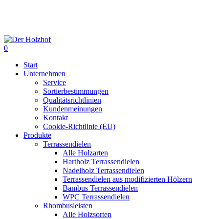
Skip
to
main
content
0
Menu
Start
Unternehmen
Service
Sortierbestimmungen
Qualitätsrichtlinien
Kundenmeinungen
Kontakt
Cookie-Richtlinie (EU)
Produkte
Terrassendielen
Alle Holzarten
Hartholz Terrassendielen
Nadelholz Terrassendielen
Terrassendielen aus modifizierten Hölzern
Bambus Terrassendielen
WPC Terrassendielen
Rhombusleisten
Alle Holzsorten