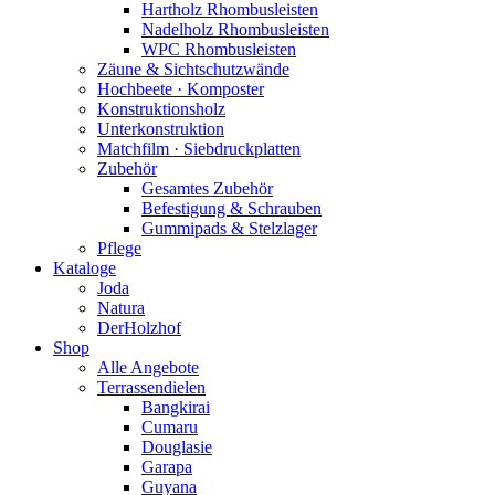
Hartholz Rhombusleisten
Nadelholz Rhombusleisten
WPC Rhombusleisten
Zäune & Sichtschutzwände
Hochbeete · Komposter
Konstruktionsholz
Unterkonstruktion
Matchfilm · Siebdruckplatten
Zubehör
Gesamtes Zubehör
Befestigung & Schrauben
Gummipads & Stelzlager
Pflege
Kataloge
Joda
Natura
DerHolzhof
Shop
Alle Angebote
Terrassendielen
Bangkirai
Cumaru
Douglasie
Garapa
Guyana