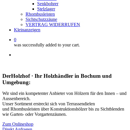
Senkbohrer
Stelzlager
Rhombusleisten
Sichtschutzzäune
VERTRAG WIDERRUFEN
Kleinanzeigen
0
was successfully added to your cart.
facebook
instagram
whatsapp
email
DerHolzhof · Ihr Holzhändler in Bochum und
Umgebung:
Wir sind ein kompetenter Anbieter von Hölzern für den Innen – und
Aussenbereich.
Unser Sortiment erstreckt sich von Terrassendielen
und Rhombusleisten über Konstruktionshölzer bis zu Sichtblenden
wie Garten- oder Vorgartenzäunen.
Zum Onlineshop
Direkt Anfragen