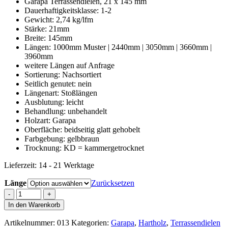
Garapa Terrassendielen, 21 x 145 mm
Dauerhaftigkeitsklasse: 1-2
Gewicht: 2,74 kg/lfm
Stärke: 21mm
Breite: 145mm
Längen: 1000mm Muster | 2440mm | 3050mm | 3660mm |
3960mm
weitere Längen auf Anfrage
Sortierung: Nachsortiert
Seitlich genutet: nein
Längenart: Stoßlängen
Ausblutung: leicht
Behandlung: unbehandelt
Holzart: Garapa
Oberfläche: beidseitig glatt gehobelt
Farbgebung: gelbbraun
Trocknung: KD = kammergetrocknet
Lieferzeit:
14 - 21 Werktage
Länge
Zurücksetzen
Garapa
Terrassendiele
In den Warenkorb
|
21x145mm
Artikelnummer:
013
Kategorien:
Garapa
,
Hartholz
,
Terrassendielen