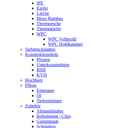
IPE
Kiefer
Lärche
Moso Bambus
Thermoesche
Thermokiefer
WPC
WPC Vollprofil
WPC Hohlkammer
Siebdruckplatten
Konstruktionsholz
Pfosten
Unterkonstruktion
BSH
KVH
Hochbeet
Pflege
Entgrauer
Öl
Tiefenreiniger
Zubehör
Abstandshalter
Befestigung | Clips
Gummipads
Schrauben