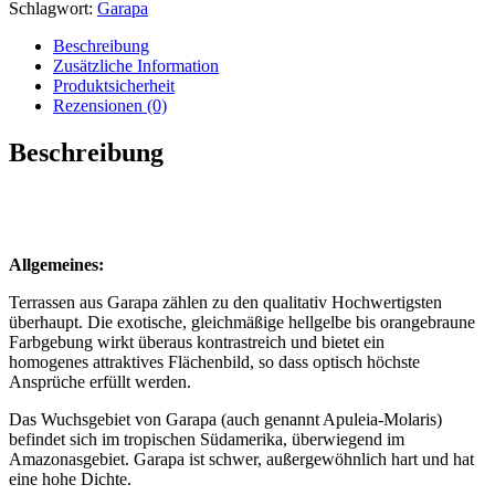
|
Schlagwort:
Garapa
verschiedene
Längen
Beschreibung
|
Zusätzliche Information
glatt
Produktsicherheit
Menge
Rezensionen (0)
Beschreibung
WEITERE LÄNGEN AUF ANFRAGE
Allgemeines:
Terrassen aus Garapa zählen zu den qualitativ Hochwertigsten
überhaupt. Die exotische, gleichmäßige hellgelbe bis orangebraune
Farbgebung wirkt überaus kontrastreich und bietet ein
homogenes attraktives Flächenbild, so dass optisch höchste
Ansprüche erfüllt werden.
Das Wuchsgebiet von Garapa (auch genannt Apuleia-Molaris)
befindet sich im tropischen Südamerika, überwiegend im
Amazonasgebiet. Garapa ist schwer, außergewöhnlich hart und hat
eine hohe Dichte.